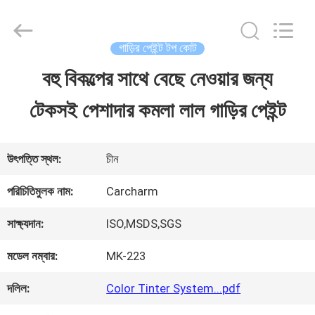
Guangzhou
Meklon
Chemical
Technology
গাড়ির পেইন্ট টপ কোট
Co.,
Ltd..
বহু বিকল্পের সাথে বেছে নেওয়ার জন্য
বাড়ি
All
Rights
টেকসই পেশাদার কমলা লাল গাড়ির পেইন্ট
Reserved.
পণ্য
উৎপত্তি স্থল:
চীন
ভিডিও
পরিচিতিমুলক নাম:
Carcharm
সাক্ষ্যদান:
ISO,MSDS,SGS
আমাদের
মডেল নম্বার:
MK-223
সম্পর্কে
দলিল:
Color Tinter System...pdf