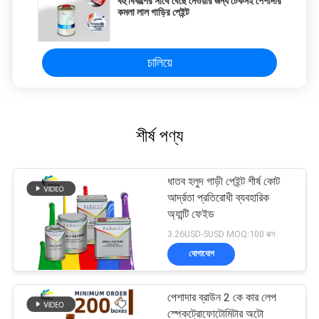
বহু বিকল্পের সাথে বেছে নেওয়ার জন্য টেকসই পেশাদার
কমলা লাল গাড়ির পেইন্ট
চালিয়ে
শীর্ষ পণ্য
ধাতব হলুদ গাড়ী পেইন্ট শীর্ষ কোট
আর্দ্রতা প্রতিরোধী ব্যবহারিক
অ্যান্টি ফেইড
3.26USD-5USD MOQ:100 বক্স
যোগাযোগ
পেশাদার ব্রাউন 2 কে কার লেপ
স্পেকট্রোফোটোমিটার অটো