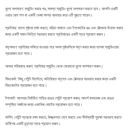
ধুলো অপসারণ: স্যান্ডিং করার পর, সমস্ত স্যান্ডিং ধুলো অপসারণ করতে হবে। আপনি একটি
এয়ার ব্লো গান বা একটি ভেজা কাপড় ব্যবহার করে এটি মুছতে পারেন।
প্রাইমার: ধাতব পৃষ্ঠকে রক্ষা করতে, মরিচা কমাতে এবং টপকোটের রঙ এবং টেক্সচার উন্নত করার
জন্য একটি সমান ভিত্তি সরবরাহ করতে প্রাইমারের একটি স্তর প্রয়োগ করুন।
মসৃণকরণ: প্রাইমার শুকিয়ে যাওয়ার পরে অসম পৃষ্ঠগুলিকে মসৃণ করার জন্য হালকা স্যান্ডিংয়ের
প্রয়োজন হতে পারে।
আবার পরিষ্কার করুন: প্রাইমার স্যান্ডিং থেকে যেকোনো ধুলো অপসারণ করুন।
মিডকোট: কিছু পেইন্ট সিস্টেমে, অতিরিক্ত মসৃণতা এবং টেক্সচার সরবরাহ করার জন্য একটি
মিডকোটের প্রয়োজন হতে পারে।
টপকোট: আপনার নির্বাচিত গাড়ির রঙের পেইন্ট প্রয়োগ করুন, আদর্শ কভারেজ এবং রঙের
সম্পৃক্তি অর্জনের জন্য একাধিক কোটের প্রয়োজন হতে পারে।
বার্নিশ: পেইন্ট স্তরকে রক্ষা করতে, উজ্জ্বলতা যোগ করতে এবং দীর্ঘস্থায়ী সুরক্ষা সরবরাহ করতে
বার্নিশের একটি চূড়ান্ত স্তর প্রয়োগ করুন।