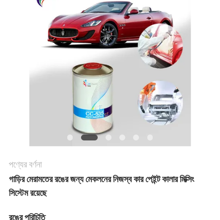
খবর
উদ্ধৃতির
জন্য
আবেদন
সাইট
ম্যাপ
পণ্যের বর্ণনা
গোপনীয়তা
গাড়ির মেরামতের রঙের জন্য মেকলনের নিজস্ব কার পেইন্ট কালার মিক্সিং
সিস্টেম রয়েছে
নীতি
রঙের পরিচিতি