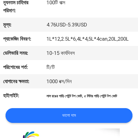
কারখানা
ন্যূনতম চাহিদার
100টি বাক্স
পরিমাণ:
ভ্রমণ
মূল্য:
4.76USD-5.39USD
মান
প্যাকেজিং বিবরণ:
1L*12,2.5L*6,4L*4,5L*4can,20L,200L
নিয়ন্ত্রণ
ডেলিভারি সময়:
10-15 কার্যদিবস
পরিশোধের শর্ত:
টি/টি
আমাদের
যোগানের ক্ষমতা:
1000 বক্স/দিন
সাথে
হাইলাইট:
,
লাল রঙের গাড়ি পেইন্ট টপ কোট
৫ লিটার গাড়ি পেইন্ট টপ কোট
যোগাযোগ
করুন
ভালো দাম