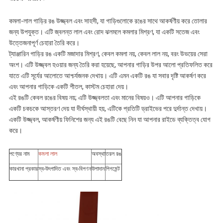
কমলা-লাল গাড়ির রঙ উজ্জ্বল এবং সাহসী, যা গাড়িগুলোকে রঙের সাথে আকর্ষণীয় করে তোলার
জন্য উপযুক্ত। এটি জ্বলন্ত লাল এবং রোদ ঝলমলে কমলার মিশ্রণ, যা একটি সতেজ এবং
উত্তেজনাপূর্ণ চেহারা তৈরি করে।
ট্যাঞ্জারিন গাড়ির রঙ একটি মজাদার মিশ্রণ, কেবল কমলা নয়, কেবল লাল নয়, বরং উভয়ের সেরা
অংশ। এটি উজ্জ্বল হওয়ার জন্য তৈরি করা হয়েছে, আপনার গাড়ির উপর আলো প্রতিফলিত করে
যাতে এটি সূর্যের আলোতে আশ্চর্যজনক দেখায়। এটি এমন একটি রঙ যা সবার দৃষ্টি আকর্ষণ করে
এবং আপনার গাড়িকে একটি শীতল, কাস্টম চেহারা দেয়।
এই রঙটি কেবল রঙের বিষয় নয়; এটি উজ্জ্বলতা এবং মানের বিষয়ও। এটি আপনার গাড়িকে
একটি চকচকে আস্তরণ দেয় যা দীর্ঘস্থায়ী হয়, এটিকে প্রতিটি ড্রাইভের পরে দুর্দান্ত দেখায়।
একটি উজ্জ্বল, আকর্ষণীয় ফিনিশের জন্য এই রঙটি বেছে নিন যা আপনার রাইডে ব্যক্তিত্ব যোগ
করে।
পণ্যের নাম
কমলা লাল
অবস্থা
তরল রঙ
কারখানা প্রকার
স্ব-উৎপাদিত এবং স্ব-বিপণন
উপাদান
পিগমেন্ট