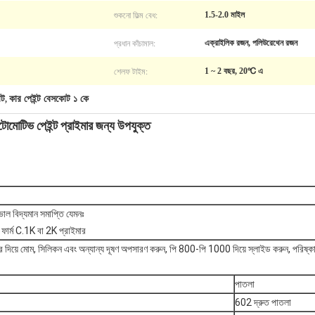
শুকনো ফিল্ম বেধ:
1.5-2.0 মাইল
প্রধান কাঁচামাল:
এক্রাইলিক রজন, পলিউরেথেন রজন
শেলফ টাইম:
1 ~ 2 বছর, 20℃ এ
োট
কার পেইন্ট বেসকোট ১ কে
,
ী অটোমোটিভ পেইন্ট প্রাইমার জন্য উপযুক্ত
 ভাল বিদ্যমান সমাপ্তি যেমনঃ
ট ফার্ম C.1K বা 2K প্রাইমার
রিজার দিয়ে মোম, সিলিকন এবং অন্যান্য দূষণ অপসারণ করুন, পি 800-পি 1000 দিয়ে স্লাইড করুন, পরিষ্কা
পাতলা
602 দ্রুত পাতলা