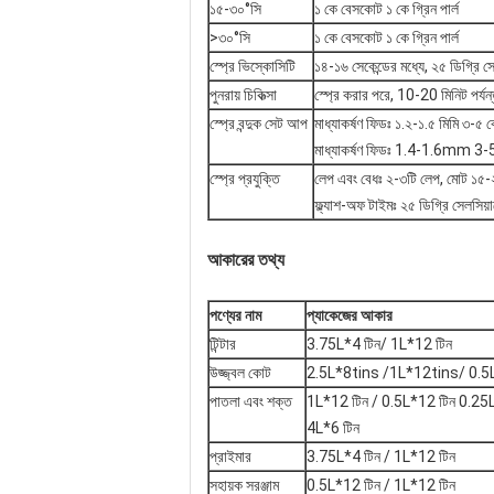
১৫-৩০°সি
১ কে বেসকোট ১ কে গ্রিন পার্ল
>৩০°সি
১ কে বেসকোট ১ কে গ্রিন পার্ল
স্প্রে ভিস্কোসিটি
১৪-১৬ সেকেন্ডের মধ্যে, ২৫ ডিগ্রি 
পুনরায় চিকিত্সা
স্প্রে করার পরে, 10-20 মিনিট পর্যন্
স্প্রে বন্দুক সেট আপ
মাধ্যাকর্ষণ ফিডঃ ১.২-১.৫ মিমি ৩-৫
মাধ্যাকর্ষণ ফিডঃ 1.4-1.6mm 
স্প্রে প্রযুক্তি
লেপ এবং বেধঃ ২-৩টি লেপ, মোট ১
ফ্ল্যাশ-অফ টাইমঃ ২৫ ডিগ্রি সেলসিয়া
আকারের তথ্য
পণ্যের নাম
প্যাকেজের আকার
টিন্টার
3.75L*4 টিন/ 1L*12 টিন
উজ্জ্বল কোট
2.5L*8tins /1L*12tins/ 0.5
পাতলা এবং শক্ত
1L*12 টিন / 0.5L*12 টিন 0.25L
4L*6 টিন
প্রাইমার
3.75L*4 টিন / 1L*12 টিন
সহায়ক সরঞ্জাম
0.5L*12 টিন / 1L*12 টিন