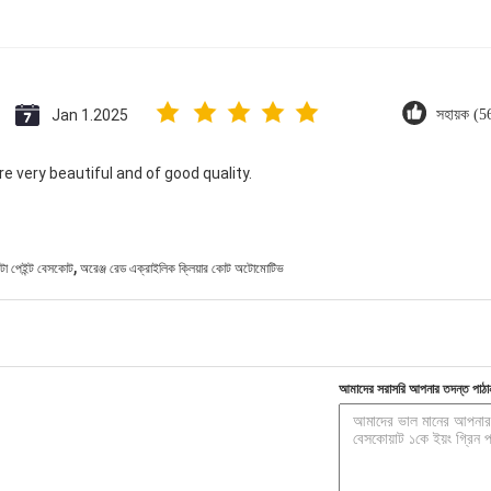
Jan 1.2025
সহায়ক (5
e very beautiful and of good quality.
,
অটো পেইন্ট বেসকোট
অরেঞ্জ রেড এক্রাইলিক ক্লিয়ার কোট অটোমোটিভ
আমাদের সরাসরি আপনার তদন্ত পাঠা