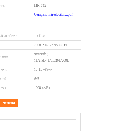
বার:
MK-312
Company Introduction...pdf
চাহিদার পরিমাণ:
100টি বাক্স
2.73USD/L-5.56USD/L
ক্যান/কার্টন；
ং বিবরণ:
1L/2.5L/4L/5L/20L/200L
 সময়:
10-15 কার্যদিবস
 শর্ত:
টি/টি
ক্ষমতা:
1000 বক্স/দিন
যোগাযোগ