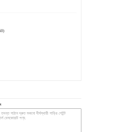
60)
ন