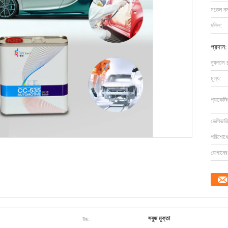
মডেল নম্
দলিল:
প্রদান:
ন্যূনতম 
মূল্য:
প্যাকেজি
ডেলিভারি
পরিশোধের
যোগানের 
রঙ:
সবুজ মুক্তা