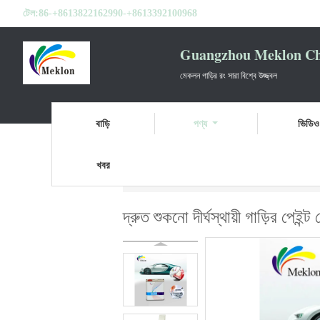
টেল:
86-+8613822162990-+8613392100968
Guangzhou Meklon Che
মেকলন গাড়ির রং সারা বিশ্বে উজ্জ্বল
বাড়ি
পণ্য
ভিডিও
খবর
বাড়ি
পণ্য
কার পেইন্ট বেসকোট
দ্রুত শুকনো দীর্ঘ
দ্রুত শুকনো দীর্ঘস্থায়ী গাড়ির পেইন্