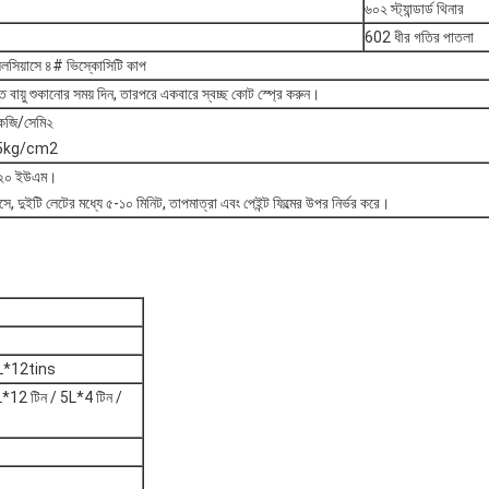
৬০২ স্ট্যান্ডার্ড থিনার
602 ধীর গতির পাতলা
সেলসিয়াসে ৪# ভিস্কোসিটি কাপ
ত বায়ু শুকানোর সময় দিন, তারপরে একবারে স্বচ্ছ কোট স্প্রে করুন।
 কেজি/সেমি২
3-5kg/cm2
৫-২০ ইউএম।
সে, দুইটি লেটের মধ্যে ৫-১০ মিনিট, তাপমাত্রা এবং পেইন্ট ফিল্মের উপর নির্ভর করে।
L*12tins
*12 টিন / 5L*4 টিন /