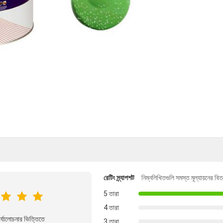
রেটিং স্ন্যাপশট
নিম্নলিখিতগুলি সমস্ত মূল্যায়নের বি
5 তারা
4 তারা
্যালোচনার ভিত্তিতে
3 তারা