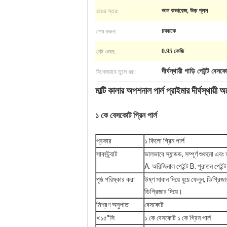
রঙের স্তর:
ভাল কভারেজ, উচ্চ গ্লস
শেষ করুন:
চকচকে
নেট ওজন:
0.95 কেজি
বিশেষভাবে তুলে ধরা:
দীর্ঘস্থায়ী গাড়ি পেইন্ট বেসক
মাল্টি কালার অপশনাল পার্ল প্রাইমার দীর্ঘস্থায়
১ কে বেসকোট গ্রিন পার্ল
প্রকার
১ কিলো গ্রিন পার্ল
সাবস্ট্র্যাট
ভালভাবে স্যান্ডড, সম্পূর্ণ শুকনো এবং
A. অরিজিনাল পেইন্ট B. পুরাতন পেইন্
পৃষ্ঠ পরিষ্কার করা
উষ্ণ সাবান দিয়ে ধুয়ে ফেলুন, ডিগ্
ডিগ্রিজার দিয়ে।
মিশ্রণ অনুপাত
বেসকোট
<১৫°সি
১ কে বেসকোট ১ কে গ্রিন পার্ল