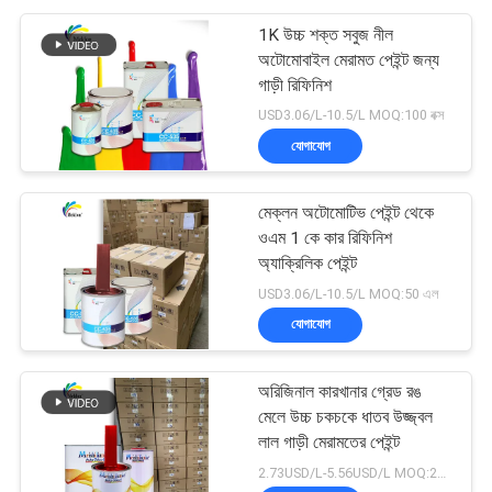
1K উচ্চ শক্ত সবুজ নীল
অটোমোবাইল মেরামত পেইন্ট জন্য
গাড়ী রিফিনিশ
USD3.06/L-10.5/L MOQ:100 বক্স
যোগাযোগ
মেক্লন অটোমোটিভ পেইন্ট থেকে
ওএম 1 কে কার রিফিনিশ
অ্যাক্রিলিক পেইন্ট
USD3.06/L-10.5/L MOQ:50 এল
যোগাযোগ
অরিজিনাল কারখানার গ্রেড রঙ
মেলে উচ্চ চকচকে ধাতব উজ্জ্বল
লাল গাড়ী মেরামতের পেইন্ট
2.73USD/L-5.56USD/L MOQ:200 এল