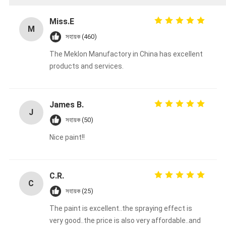
Miss.E
M
সহায়ক (460)
The Meklon Manufactory in China has excellent
products and services.
James B.
J
সহায়ক (50)
Nice paint!!
C.R.
C
সহায়ক (25)
The paint is excellent..the spraying effect is
very good..the price is also very affordable..and