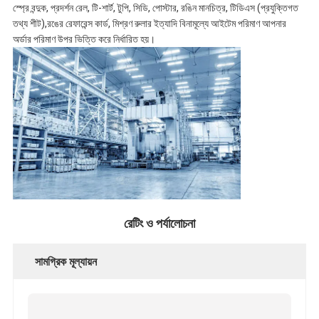
স্প্রে বন্দুক, প্রদর্শন রেল, টি-শার্ট, টুপি, সিডি, পোস্টার, রঙিন মানচিত্র, টিডিএস (প্রযুক্তিগত
তথ্য শীট),রঙের রেফারেন্স কার্ড, মিশ্রণ রুলার ইত্যাদি বিনামূল্যে আইটেম পরিমাণ আপনার
অর্ডার পরিমাণ উপর ভিত্তি করে নির্ধারিত হয়।
রেটিং ও পর্যালোচনা
সামগ্রিক মূল্যায়ন