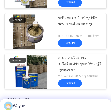
যোগাযোগ
অটো কেয়ার অটো বডি প্লাস্টিক
দ্রুত অসমতা মেরামত জন্য
3~13 USD/Can MOQ:100টি বাক্স
যোগাযোগ
মেকলন একটি বহু রঙের
কাস্টমাইজযোগ্য স্বয়ংচালিত পেইন্ট
প্রস্তুতকারক
2.45~6.92USD MOQ:100টি বাক্স
যোগাযোগ
রিফিনিশ কার পেইন্ট
Wayne