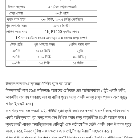
মিশ্রণ অনুপাত
১ঃ ১ (বেস পেইন্টঃ পাতলা)
স্প্রে লেয়ার
২-৩টি পাতা
ফ্ল্যাশ অফ টাইম
৩-৫ মিনিট, ২০-২৫ ডিগ্রি সেলসিয়াস
পৃষ্ঠ শুকানোর সময়
১৫-২০ মিনিট।
পোলিশ করার সময়
1h, P1000 স্লাইড পেপার
1K বেস কোটের শুকানোর তাপমাত্রা এবং সময়ের মধ্যে সম্পর্ক
টেনমপার্চার
পৃষ্ঠ শুকানোর সময়
পোলিশ করার সময়
২৫°সি
১০-১৫ মিনিট।
১ ঘন্টা
৩৫°সি
৫-১০ মিনিট
৪০ মিনিট।
৬০°সি
৩-৫ মিনিট
১৫ মিনিট।
উজ্জ্বল লাল রঙের স্বতন্ত্র বৈশিষ্ট্য তুলে ধরা হচ্ছে:
নিমজ্জনকারী লাল রঙের অভিজ্ঞতাঃ আমাদের রেডিয়েন্ট রেড অটোমোবাইল পেইন্ট একটি গভীর,
আকর্ষণীয় লাল রঙ সরবরাহ করে যা গাড়ির পৃষ্ঠের মধ্যে একটি অনন্য চাক্ষুষ প্রভাব এবং প্রচুর
শক্তি ইনজেক্ট করে।
অসামান্য কভারেজ ক্ষমতা: এই পেইন্টটি ব্যতিক্রমী কভারেজ ক্ষমতা নিয়ে গর্ব করে, কার্যকরভাবে
একটি অভিন্নভাবে প্রাণবন্ত লাল লেপ নিশ্চিত করার জন্য অন্তর্নিহিত রংগুলি আড়াল করে।
ব্যবহারকারী-বান্ধব অ্যাপ্লিকেশনঃ রেডিয়েন্ট রেড অটোমোটিভ পেইন্ট একটি একক উপাদান সূত্র
ব্যবহার করে, উন্নত সুবিধা এবং দক্ষতার জন্য পেইন্টিং প্রক্রিয়াটি সহজতর করে।
শক্তিশালী আঠালোঃ গাড়ির পৃষ্ঠের সাথে একটি নিরাপদ বন্ধন অর্জন, দৈনন্দিন ড্রাইভিংয়ের বিভিন্ন