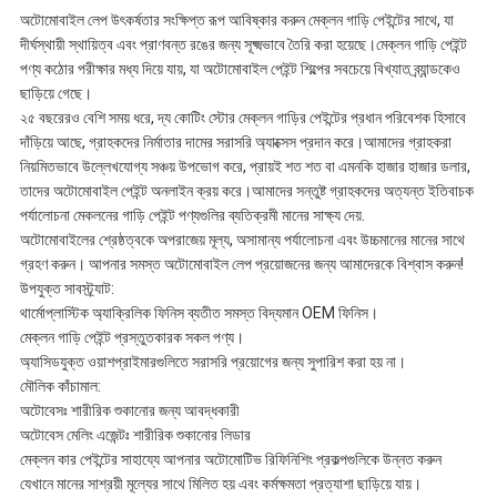
অটোমোবাইল লেপ উৎকর্ষতার সংক্ষিপ্ত রূপ আবিষ্কার করুন মেক্লন গাড়ি পেইন্টের সাথে, যা
দীর্ঘস্থায়ী স্থায়িত্ব এবং প্রাণবন্ত রঙের জন্য সূক্ষ্মভাবে তৈরি করা হয়েছে।মেক্লন গাড়ি পেইন্ট
পণ্য কঠোর পরীক্ষার মধ্য দিয়ে যায়, যা অটোমোবাইল পেইন্ট শিল্পের সবচেয়ে বিখ্যাত ব্র্যান্ডকেও
ছাড়িয়ে গেছে।
২৫ বছরেরও বেশি সময় ধরে, দ্য কোটিং স্টোর মেক্লন গাড়ির পেইন্টের প্রধান পরিবেশক হিসাবে
দাঁড়িয়ে আছে, গ্রাহকদের নির্মাতার দামের সরাসরি অ্যাক্সেস প্রদান করে।আমাদের গ্রাহকরা
নিয়মিতভাবে উল্লেখযোগ্য সঞ্চয় উপভোগ করে, প্রায়ই শত শত বা এমনকি হাজার হাজার ডলার,
তাদের অটোমোবাইল পেইন্ট অনলাইন ক্রয় করে।আমাদের সন্তুষ্ট গ্রাহকদের অত্যন্ত ইতিবাচক
পর্যালোচনা মেকলনের গাড়ি পেইন্ট পণ্যগুলির ব্যতিক্রমী মানের সাক্ষ্য দেয়.
অটোমোবাইলের শ্রেষ্ঠত্বকে অপরাজেয় মূল্য, অসামান্য পর্যালোচনা এবং উচ্চমানের মানের সাথে
গ্রহণ করুন। আপনার সমস্ত অটোমোবাইল লেপ প্রয়োজনের জন্য আমাদেরকে বিশ্বাস করুন!
উপযুক্ত সাবস্ট্র্যাট:
থার্মোপ্লাস্টিক অ্যাক্রিলিক ফিনিস ব্যতীত সমস্ত বিদ্যমান OEM ফিনিস।
মেক্লন গাড়ি পেইন্ট প্রস্তুতকারক সকল পণ্য।
অ্যাসিডযুক্ত ওয়াশপ্রাইমারগুলিতে সরাসরি প্রয়োগের জন্য সুপারিশ করা হয় না।
মৌলিক কাঁচামাল:
অটোবেসঃ শারীরিক শুকানোর জন্য আবদ্ধকারী
অটোবেস মেলিং এজেন্টঃ শারীরিক শুকানোর লিডার
মেক্লন কার পেইন্টের সাহায্যে আপনার অটোমোটিভ রিফিনিশিং প্রকল্পগুলিকে উন্নত করুন
যেখানে মানের সাশ্রয়ী মূল্যের সাথে মিলিত হয় এবং কর্মক্ষমতা প্রত্যাশা ছাড়িয়ে যায়।