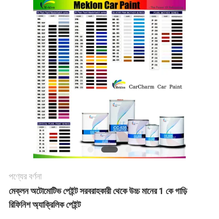
খবর
উদ্ধৃতির
জন্য
আবেদন
SITEMAP
গোপনীয়তা
পণ্যের বর্ণনা
নীতি
মেক্লন অটোমোটিভ পেইন্ট সরবরাহকারী থেকে উচ্চ মানের 1 কে গাড়ি
রিফিনিশ অ্যাক্রিলিক পেইন্ট