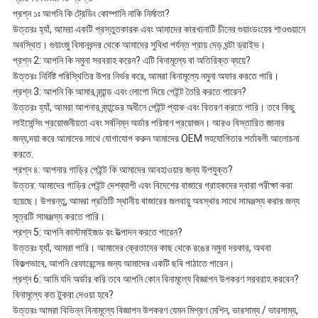
প্রশ্ন ১ঃ আপনি কি ট্রেডিং কোম্পানি নাকি নির্মাতা?
উত্তরঃ হ্যাঁ, আমরা একটি প্রস্তুতকারক এবং আমাদের কারখানাটি চীনের গুয়াংডংয়ের শাওগুয়ানে
অবস্থিত। গুয়াংজু বিমানবন্দর থেকে আমাদের সুবিধা পর্যন্ত প্রায় দেড় ঘন্টা ড্রাইভ।
প্রশ্ন 2: আপনি কি নমুনা সরবরাহ করেন? এটি বিনামূল্যে বা অতিরিক্ত ব্যয়ে?
উত্তরঃ নির্দিষ্ট পরিস্থিতির উপর নির্ভর করে, আমরা বিনামূল্যে নমুনা অফার করতে পারি।
প্রশ্ন 3: আপনি কি আমার ব্র্যান্ড এবং লোগো দিয়ে পেইন্ট তৈরি করতে পারেন?
উত্তরঃ হ্যাঁ, আমরা আপনার ব্র্যান্ডের অধীনে পেইন্ট প্যাক এবং বিতরণ করতে পারি। তবে কিছু
লাইসেন্সিং প্রয়োজনীয়তা এবং সর্বনিম্ন অর্ডার পরিমাণ প্রয়োজন। আরও বিস্তারিত জানার
জন্য,দয়া করে আমাদের সাথে যোগাযোগ করুন আমাদের OEM সহযোগিতার শর্তাবলী আলোচনা
করতে.
প্রশ্ন ৪: আপনার গাড়ির পেইন্ট কি আমাদের আবহাওয়ার জন্য উপযুক্ত?
উত্তর: আমাদের গাড়ির পেইন্ট দেশব্যাপী এবং বিদেশের বাজারে গ্রাহকদের দ্বারা পরীক্ষা করা
হয়েছে। উপরন্তু, আমরা প্রতিটি স্থানীয় বাজারের জলবায়ু অবস্থার সাথে সামঞ্জস্য করার জন্য
সূত্রটি সামঞ্জস্য করতে পারি।
প্রশ্ন 5: আপনি কাস্টমাইজড রং উত্পাদন করতে পারেন?
উত্তরঃ হ্যাঁ, আমরা পারি। আমাদের ক্রেতাদের কাছ থেকে রঙের নমুনা দরকার, অথবা
বিকল্পভাবে, আপনি রেফারেন্সের জন্য আমাদের একটি ছবি পাঠাতে পারেন।
প্রশ্ন 6: আমি যদি অর্ডার করি তবে আপনি কোন বিনামূল্যে বিজ্ঞাপন উপকরণ সরবরাহ করবেন?
বিনামূল্যে কত টুকরা দেওয়া হবে?
উত্তরঃ আমরা বিভিন্ন বিনামূল্যে বিজ্ঞাপন উপকরণ যেমন মিশ্রণ মেশিন, ভারসাম্য / ভারসাম্য,