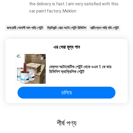
the delivery is fast..I am very satisfied with this
car paint factory..Meklon
জলরোধী গোলাপী লাল গাড়ি পেইন্ট
ব্রিলিয়ান্ট গোল্ড অটো পেইন্ট রিফিনিশ
মাল্টিস্কেন গাড়ি বডি পেইন্ট
এর সেরা মূল্য পান
মেক্লন অটোমোটিভ পেইন্ট থেকে ওএম 1 কে কার
রিফিনিশ অ্যাক্রিলিক পেইন্ট
চালিয়ে
শীর্ষ পণ্য