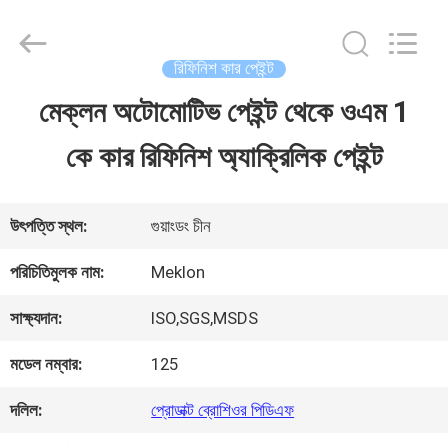
Guangzhou
Meklon
Chemical
Technology
রিফিনিশ কার পেইন্ট
Co.,
Ltd..
মেক্লন অটোমোটিভ পেইন্ট থেকে ওএম 1
বাড়ি
All
Rights
কে কার রিফিনিশ অ্যাক্রিলিক পেইন্ট
Reserved.
পণ্য
উৎপত্তি স্থল:
গুয়াংডং চীন
ভিডিও
পরিচিতিমুলক নাম:
Meklon
সাক্ষ্যদান:
ISO,SGS,MSDS
আমাদের
মডেল নম্বার:
125
সম্পর্কে
দলিল:
প্রোডাক্ট ব্রোশিওর পিডিএফ