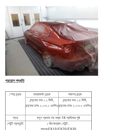
প্রয়োগ পদ্ধতি
স্প্রে বন্দুক
মাধ্যাকর্ষণ বন্দুক
সাকশন বন্দুক
বন্দুকের নলঃ ১.২ মিমি,
বন্দুকের নলঃ ১.৫ মিমি,
বন্দুকের চাপঃ ২.০-৩.০ এমপিএ
বন্দুকের চাপঃ ২.০-৩.০ এমপিএ
স্তর
মসৃণ প্রভাব সহ শুষ্ক 1K প্রাইমার পৃষ্ঠ
পেইন্ট প্রস্তুতি
১ কিলোগ্রাম পেইন্ট...
পাতলা-EX10/EX20/EX30