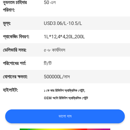
কারখানা
ন্যূনতম চাহিদার
50 এল
পরিমাণ:
ভ্রমণ
মূল্য:
USD3.06/L-10.5/L
মান
প্যাকেজিং বিবরণ:
1L*12,4*4,20L,200L
নিয়ন্ত্রণ
ডেলিভারি সময়:
৫-৮ কার্যদিবস
পরিশোধের শর্ত:
টি/টি
আমাদের
যোগানের ক্ষমতা:
500000L/মাস
সাথে
হাইলাইট:
,
১ কে কার রিফিনিশ অ্যাক্রিলিক পেইন্ট
যোগাযোগ
OEM অটো রিফিনিশ অ্যাক্রিলিক পেইন্ট
করুন
ভালো দাম