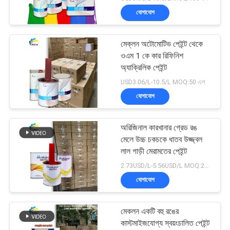
যোগাযোগ
মেক্লন অটোমোটিভ পেইন্ট থেকে
ওএম 1 কে কার রিফিনিশ
অ্যাক্রিলিক পেইন্ট
USD3.06/L-10.5/L MOQ:50 এল
যোগাযোগ
অরিজিনাল কারখানার গ্রেড রঙ
মেলে উচ্চ চকচকে ধাতব উজ্জ্বল
লাল গাড়ী মেরামতের পেইন্ট
2.73USD/L-5.56USD/L MOQ:200 এল
যোগাযোগ
মেকলন একটি বহু রঙের
কাস্টমাইজযোগ্য স্বয়ংচালিত পেইন্ট