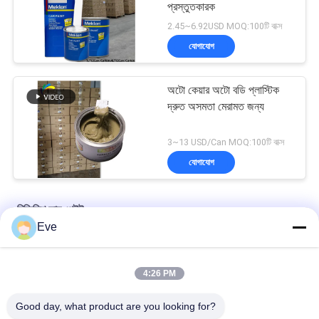
প্রস্তুতকারক
2.45~6.92USD MOQ:100টি বাক্স
যোগাযোগ
অটো কেয়ার অটো বডি প্লাস্টিক
দ্রুত অসমতা মেরামত জন্য
3~13 USD/Can MOQ:100টি বাক্স
যোগাযোগ
রিফিনিশ কার পেইন্ট
Eve
কারখানার সরবরাহকৃত স্বয়ংচালিত পেইন্টের উচ্চ কভারেজ
4:26 PM
অটোমোটিভ স্প্রে করার জন্য প্রাক মিশ্রিত অটোমোটিভ পেইন্ট এক্রাইলিক পেইন্ট
Good day, what product are you looking for?
বহুমুখী অটোমোটিভ কার পেইন্ট হাভানা গ্রে রঙ ক্ষতিকর নয়