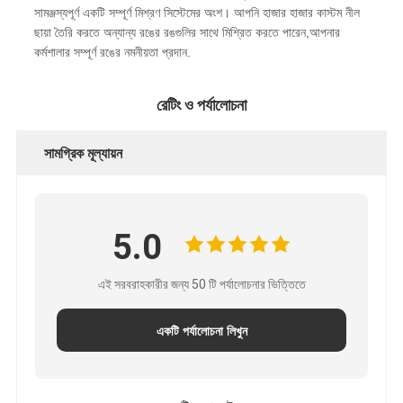
সামঞ্জস্যপূর্ণ একটি সম্পূর্ণ মিশ্রণ সিস্টেমের অংশ। আপনি হাজার হাজার কাস্টম নীল
ছায়া তৈরি করতে অন্যান্য রঙের রঙগুলির সাথে মিশ্রিত করতে পারেন,আপনার
কর্মশালার সম্পূর্ণ রঙের নমনীয়তা প্রদান.
রেটিং ও পর্যালোচনা
সামগ্রিক মূল্যায়ন
5.0
এই সরবরাহকারীর জন্য 50 টি পর্যালোচনার ভিত্তিতে
একটি পর্যালোচনা লিখুন