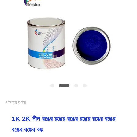
খবর
উদ্ধৃতির
জন্য
আবেদন
SITEMAP
গোপনীয়তা
পণ্যের বর্ণনা
নীতি
1K 2K নীল রঙের রঙের রঙের রঙের রঙের রঙের
রঙের রঙের রঙ