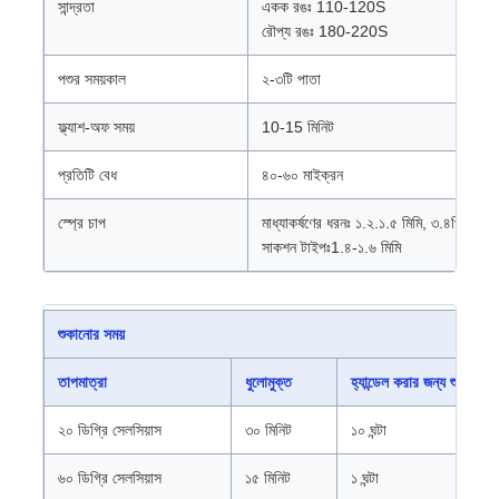
সান্দ্রতা
একক রঙঃ 110-120S
রৌপ্য রঙঃ 180-220S
পশুর সময়কাল
২-৩টি পাতা
ফ্ল্যাশ-অফ সময়
10-15 মিনিট
প্রতিটি বেধ
৪০-৬০ মাইক্রন
স্প্রে চাপ
মাধ্যাকর্ষণের ধরনঃ ১.২.১.৫ মিমি, ৩.৪পিএ
সাকশন টাইপঃ1.৪-১.৬ মিমি
শুকানোর সময়
তাপমাত্রা
ধুলোমুক্ত
হ্যান্ডেল করার জন্য শুকনো
২০ ডিগ্রি সেলসিয়াস
৩০ মিনিট
১০ ঘন্টা
৬০ ডিগ্রি সেলসিয়াস
১৫ মিনিট
১ ঘন্টা