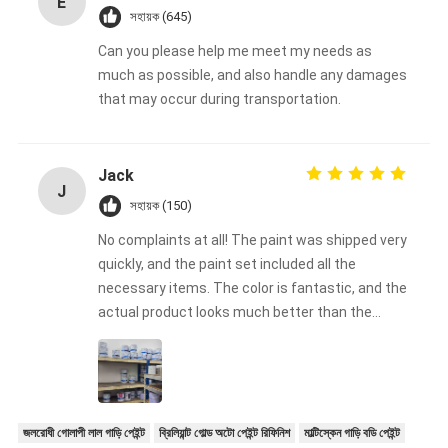
E
সহায়ক (645)
Can you please help me meet my needs as
much as possible, and also handle any damages
that may occur during transportation.
Jack
J
সহায়ক (150)
No complaints at all! The paint was shipped very
quickly, and the paint set included all the
necessary items. The color is fantastic, and the
actual product looks much better than the
photos, which completely fail to capture its
charm. I will definitely make a purchase again!
This is my first time using Meklon's car paint,
and I am very happy that I chose Meklon!
জলরোধী গোলাপী লাল গাড়ি পেইন্ট
ব্রিলিয়ান্ট গোল্ড অটো পেইন্ট রিফিনিশ
মাল্টিস্কেন গাড়ি বডি পেইন্ট