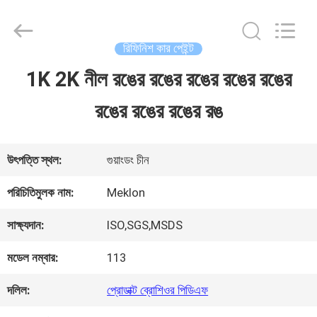
Guangzhou
Meklon
Chemical
Technology
রিফিনিশ কার পেইন্ট
Co.,
Ltd..
1K 2K নীল রঙের রঙের রঙের রঙের রঙের
বাড়ি
All
Rights
রঙের রঙের রঙের রঙ
Reserved.
পণ্য
উৎপত্তি স্থল:
গুয়াংডং চীন
ভিডিও
পরিচিতিমুলক নাম:
Meklon
সাক্ষ্যদান:
ISO,SGS,MSDS
আমাদের
মডেল নম্বার:
113
সম্পর্কে
দলিল:
প্রোডাক্ট ব্রোশিওর পিডিএফ