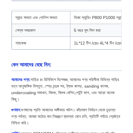
স্যান্ড ক্ষমতা এবং পোলিশ ক্ষমতা
ভিজা স্যান্ডিং P800 P1000 স্যান্ড পেপার
শেল্ফ সময়কাল
5 বছর মূল সিল করা
প্যাকেজ
1L*12 টিন /ctn 4L*4 টিন /ctn
কেন আমাদের বেছে নিন:
আমাদের পণ্য:
গাড়ির রং রিনিফিশে বিশেষজ্ঞ, আমাদের পণ্য পরিসীমা বিভিন্ন গাড়ির
যত্ন আনুষাঙ্গিক বিস্তৃত, স্প্রে বন্দুক সহ, ট্যাক কাপড়, sanding কাগজ,
undercoating সমাধান, মিশুক, মিশুক মেশিন,পেইন্ট কাপ, এবং আরো অনেক
কিছু।
গুণমান:
গুণমানের প্রতি আমাদের অঙ্গীকার অটল। কাঁচামাল নির্বাচন থেকে চূড়ান্ত
পণ্য পর্যন্ত, আমরা কঠোর মান নিয়ন্ত্রণ ব্যবস্থা মেনে চলি, প্রতিটি পর্যায়ে শ্রেষ্ঠত্ব
নিশ্চিত করি।