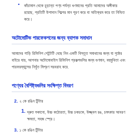
কাঁচামাল থেকে চূড়ান্ত পণ্য পর্যন্ত গুণমানের প্রতি আমাদের অঙ্গীকার
রয়েছে, প্রতিটি উপাদান শিল্পের মান পূরণ করে বা অতিক্রম করে তা নিশ্চিত
করে।
অটোমোটিভ পারফেকশনের জন্য ব্যাপক সমাধান
আমাদের গাড়ি রিফিনিশ পেইন্টটি বেছে নিন একটি বিস্তৃত সমাধানের জন্য যা পৃষ্ঠের
বাইরে যায়, আপনার অটোমোবাইল রিফিনিশ প্রকল্পগুলির জন্য গুণমান, বহুমুখিতা এবং
পারফরম্যান্সের নিখুঁত মিশ্রণ সরবরাহ করে.
পণ্যের বৈশিষ্ট্যগুলির সংক্ষিপ্ত বিবরণ
২ কে রঙিন টিন্টার
দ্রুত শুকানো, উচ্চ কঠোরতা, উচ্চ চকচকে, উজ্জ্বল রঙ, চমৎকার আবরণ
ক্ষমতা, সহজ স্প্রে।
১ কে রঙিন টিন্টার