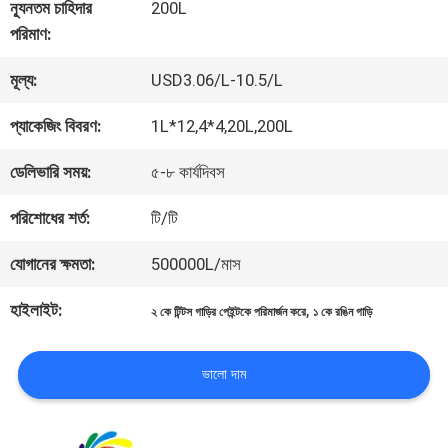
কারখানা
ন্যূনতম চাহিদার
200L
পরিমাণ:
ভ্রমণ
মূল্য:
USD3.06/L-10.5/L
মান
প্যাকেজিং বিবরণ:
1L*12,4*4,20L,200L
নিয়ন্ত্রণ
ডেলিভারি সময়:
৫-৮ কার্যদিবস
পরিশোধের শর্ত:
টি/টি
আমাদের
যোগানের ক্ষমতা:
500000L/মাস
সাথে
হাইলাইট:
,
২ কে টিন্টস গাড়ির পেইন্টকে পরিমার্জন করে
১ কে রঙিন গাড়ি
যোগাযোগ
করুন
ভালো দাম