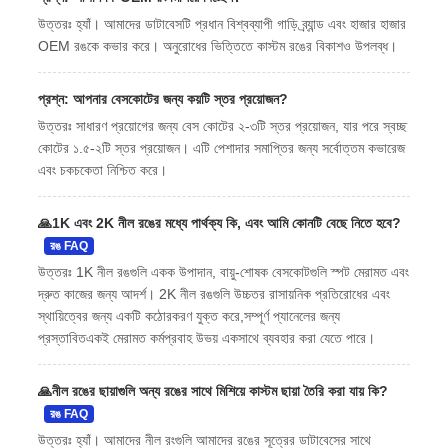
উত্তরঃ হ্যাঁ। আমাদের ডাটাবেসটি প্রধান বিশ্বব্যাপী গাড়ি ব্র্যান্ড এবং হাজার হাজার
OEM রঙকে কভার করে। অনুরোধের ভিত্তিতে কাস্টম রঙের বিকাশও উপলব্ধ।
প্রশ্ন: আপনার বেসকোটের জন্য কয়টি স্তর প্রয়োজন?
উত্তরঃ সাধারণ প্রয়োগের জন্য বেস কোটের ২-৩টি স্তর প্রয়োজন, যার পরে স্বচ্ছ
কোটের ১.৫-২টি স্তর প্রয়োজন। এটি পেশাদার সমাপ্তির জন্য সর্বোত্তম কভারেজ
এবং চকচকেতা নিশ্চিত করে।
🙏
1K এবং 2K নীল রঙের মধ্যে পার্থক্য কি, এবং আমি কোনটি বেছে নিতে হবে?
রঙ FAQ
উত্তরঃ 1K নীল রঙগুলি একক উপাদান, বায়ু-শোষক বেসকোটগুলি স্পট মেরামত এবং
দ্রুত কাজের জন্য আদর্শ। 2K নীল রঙগুলি উচ্চতর রাসায়নিক প্রতিরোধের এবং
স্থায়িত্বের জন্য একটি কঠোরকরণ যুক্ত করে,সম্পূর্ণ প্যানেলের জন্য
প্রস্তাবিতএকই মেরামত কর্মপ্রবাহ উভয় একসাথে ব্যবহার করা যেতে পারে।
🙏
নীল রঙের ছায়াগুলি অন্য রঙের সাথে মিশিয়ে কাস্টম ছায়া তৈরি করা যায় কি?
রঙ FAQ
উত্তরঃ হ্যাঁ। আমাদের নীল রংগুলি আমাদের রঙের সূত্রের ডাটাবেসের সাথে