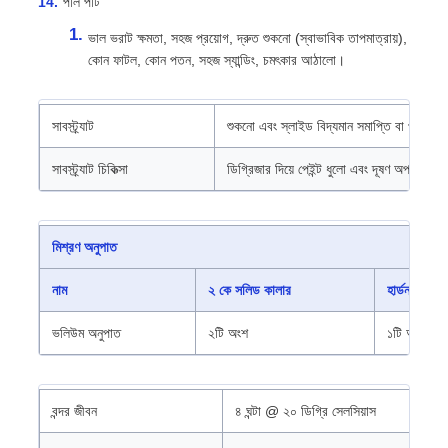
পলি পটি
ভাল ভরাট ক্ষমতা, সহজ প্রয়োগ, দ্রুত শুকনো (স্বাভাবিক তাপমাত্রায়),
কোন ফাটল, কোন পতন, সহজ স্যান্ডিং, চমৎকার আঠালো।
সাবস্ট্র্যাট
শুকনো এবং স্লাইড বিদ্যমান সমাপ্তি বা প্রাইমার
সাবস্ট্র্যাট চিকিত্সা
ডিগ্রিজার দিয়ে পেইন্ট ধুলো এবং দূষণ অপসারণ
মিশ্রণ অনুপাত
নাম
২ কে সলিড কালার
হার্ডনার
ভলিউম অনুপাত
২টি অংশ
১টি অংশ
বন্দর জীবন
৪ ঘন্টা @ ২০ ডিগ্রি সেলসিয়াস