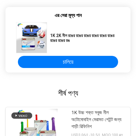
এর সেরা মূল্য পান
1K 2K নীল রঙের রঙের রঙের রঙের রঙের রঙের
রঙের রঙের রঙ
চালিয়ে
শীর্ষ পণ্য
1K উচ্চ শক্ত সবুজ নীল
অটোমোবাইল মেরামত পেইন্ট জন্য
গাড়ী রিফিনিশ
USD3.06/L-10.5/L MOQ:100 বক্স