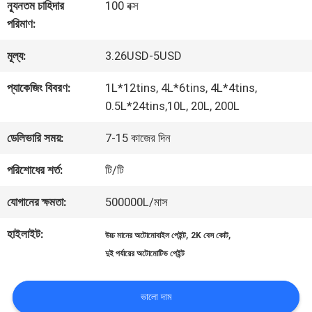
কারখানা
ন্যূনতম চাহিদার
100 বক্স
পরিমাণ:
ভ্রমণ
মূল্য:
3.26USD-5USD
মান
প্যাকেজিং বিবরণ:
1L*12tins, 4L*6tins, 4L*4tins,
0.5L*24tins,10L, 20L, 200L
নিয়ন্ত্রণ
ডেলিভারি সময়:
7-15 কাজের দিন
আমাদের
পরিশোধের শর্ত:
টি/টি
সাথে
যোগানের ক্ষমতা:
500000L/মাস
যোগাযোগ
হাইলাইট:
,
,
উচ্চ মানের অটোমোবাইল পেইন্ট
2K বেস কোট
দুই পর্যায়ের অটোমোটিভ পেইন্ট
করুন
ভালো দাম