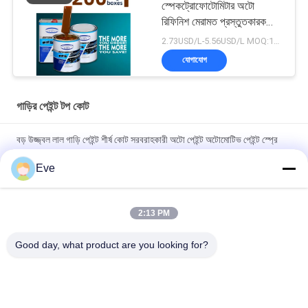
স্পেকট্রোফোটোমিটার অটো
রিফিনিশ মেরামত প্রস্তুতকারক
অটোমোবাইল গাড়ি পেইন্টিং
2.73USD/L-5.56USD/L MOQ:100 বক্স
যোগাযোগ
গাড়ির পেইন্ট টপ কোট
বড় উজ্জ্বল লাল গাড়ি পেইন্ট শীর্ষ কোট সরবরাহকারী অটো পেইন্ট অটোমোটিভ পেইন্ট স্প্রে
পেইন্ট
Eve
অবিষাক্ত তাপ-প্রতিরোধী উজ্জ্বল লাল গাড়ির পেইন্ট, বিবর্ণতা প্রতিরোধী শীর্ষ স্তর,
স্বয়ংচালিত গাড়ির পেইন্ট
2:13 PM
উচ্চ চকচকে গাড়ির পেইন্ট টপকোট অ্যান্টি-ক্ষয় UV সুরক্ষা অটো পেইন্ট সরবরাহকারী
Good day, what product are you looking for?
স্বয়ংচালিত রিফিনিশ পেইন্ট
সব