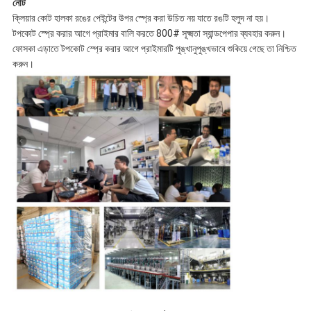
নোট
ক্লিয়ার কোট হালকা রঙের পেইন্টের উপর স্প্রে করা উচিত নয় যাতে রঙটি হলুদ না হয়।
টপকোট স্প্রে করার আগে প্রাইমার বালি করতে 800# সূক্ষ্মতা স্যান্ডপেপার ব্যবহার করুন।
ফোসকা এড়াতে টপকোট স্প্রে করার আগে প্রাইমারটি পুঙ্খানুপুঙ্খভাবে শুকিয়ে গেছে তা নিশ্চিত
করুন।