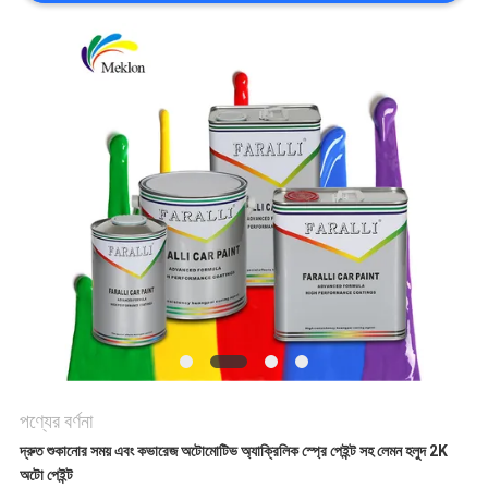
খবর
উদ্ধৃতির
জন্য
আবেদন
SITEMAP
গোপনীয়তা
নীতি
পণ্যের বর্ণনা
দ্রুত শুকানোর সময় এবং কভারেজ অটোমোটিভ অ্যাক্রিলিক স্প্রে পেইন্ট সহ লেমন হলুদ 2K
অটো পেইন্ট