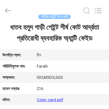
Guangzhou
Meklon
Chemical
Technology
গাড়ির পেইন্ট টপ কোট
Co.,
Ltd..
ধাতব হলুদ গাড়ী পেইন্ট শীর্ষ কোট আর্দ্রতা
বাড়ি
All
Rights
প্রতিরোধী ব্যবহারিক অ্যান্টি ফেইড
Reserved.
পণ্য
উৎপত্তি স্থল:
চীন
ভিডিও
পরিচিতিমুলক নাম:
Faralli
সাক্ষ্যদান:
ISO,MSDS,SGS
আমাদের
মডেল নম্বার:
216
সম্পর্কে
দলিল:
Color card.pdf