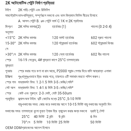
2K অটোমোটিভ পেইন্ট নির্মাণ প্রক্রিয়া
টাইপ
2K গাড়ি পেইন্ট এবং রিফিনিশ
সাবস্ট্রেটস
ভাল-বালিযুক্ত, সম্পূর্ণরূপে শুকনো এবং ভাল বিদ্যমান ফিনিস নীচের হিসাবে:
A. আসল পেইন্ট B. ওল্ড পেইন্ট ফার্ম C.1K বা 2K প্রাইমার
মিশ্রণ
2K সলিড কালার(2)
হার্ডেনার (1)
পাতলা (0.2-0.4)
অনুপাত
<15°C
2K সলিড কালার
120 ফাস্ট হার্ডেনার
602 দ্রুত পাতলা
15-30°
2K সলিড কালার
120 স্ট্যান্ডার্ড হার্ডেনার
602 স্ট্যান্ডার্ড থিনার
সে
>30°সে
2K সলিড কালার
120 স্লো হার্ডেনার
602 ধীর পাতলা
স্প্রে
16-19 সেকেন্ড, 4# সান্দ্রতা কাপে 25°C তাপমাত্রায়
সান্দ্রতা
পুনরায়
স্প্রে করার পরে কণা বা রান আছে, P2000 স্যান্ড পেপার দিয়ে বালি আক্রান্ত এলাকা
চিকিত্সা
পুঙ্খানুপুঙ্খভাবে ড্রিং করার পরে, তারপরে এটি সমাধান করতে পলিশ করুন।
স্প্রে গান
মাধ্যাকর্ষণ ফিড: 1.2-1.5 মিমি 3-5 কেজি/সেমি²
সেট আপ
মাধ্যাকর্ষণ ফিড: 1.4-1.6 মিমি 3-5 কেজি/সেমি²
স্প্রে
কোট এবং পুরুত্ব: 2-3 কোট, মোট 35-50um
প্রযুক্তি
ফ্ল্যাশ-অফ টাইম: দুটি কোটের মধ্যে 25°C ,5-10 মিনিট
বায়ু-শুকানোর সময়: জোর করে শুকানোর আগে 10-15 মিনিট বায়ু শুকানোর অনুমতি দিন
শুকানোর সময়
তাপমাত্রা
ধুলো মুক্ত
ট্যাক ফ্রি
হ্যান্ডেল করার জন্য শুকনো
ড্রাই টু টেস্ট
25°C
40 মিনিট
2 ঘন্টা
9 ঘন্টা
6 দিন
70°সে
5 মিনিট
10 মিনিট
25 মিনিট
50 মিনিট
OEM ODM
গ্রাহকদের আদেশ হিসাবে