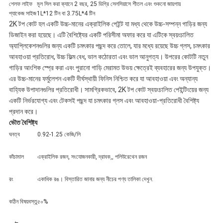
শেলফ লাইফ
মূল সিল করা ক্যানে 2 বছর, 25 ডিগ্রি সেলসিয়াসে শীতল এবং শুকনো জায়গায়
প্যাকেজ সাইজ
1L*12 টিন বা 3.75L*4 টিন
2K টপ কোট হল একটি উচ্চ-মানের এক্রাইলিক পেইন্ট যা মধ্য থেকে উচ্চ-সম্পন্ন গাড়ির জন্য
ডিজাইন করা হয়েছে। এটি বৈশিষ্ট্যের একটি পরিসীমা অফার করে যা এটিকে স্বয়ংচালিত
অ্যাপ্লিকেশনগুলির জন্য একটি চমৎকার পছন্দ করে তোলে, যার মধ্যে রয়েছে উচ্চ গ্লস, চমৎকার
আবহাওয়া প্রতিরোধ, উচ্চ ফিল্ম বেধ, ভাল কঠোরতা এবং ভাল আনুগত্য। উপরের কোটটি নতুন
গাড়ির আংশিক স্প্রে করা এবং পুরানো গাড়ি মেরামত উভয় ক্ষেত্রেই ব্যবহারের জন্য উপযুক্ত।
এর উচ্চ-মানের ফর্মুলেশন একটি দীর্ঘস্থায়ী ফিনিস নিশ্চিত করে যা আবহাওয়া এবং অন্যান্য
বাহ্যিক উপাদানগুলির প্রতিরোধী। সামগ্রিকভাবে, 2K টপ কোট স্বয়ংচালিত পেইন্টিংয়ের জন্য
একটি নির্ভরযোগ্য এবং টেকসই পছন্দ যা চমৎকার গ্লস এবং আবহাওয়া-প্রতিরোধী বৈশিষ্ট্য
প্রদান করে।
ভৌত বৈশিষ্ট্য
ঘনত্ব
0.92-1.25 কেজি/লি
কাঁচামাল
এক্রাইলিক রজন, সংযোজনকারী, দ্রাবক,, পলিউরেথেন রজন
রং
একাধিক রঙ। বিস্তারিত জানার জন্য নীচের পণ্য তালিকা দেখুন.
কঠিন বিষয়বস্তু
৫০%